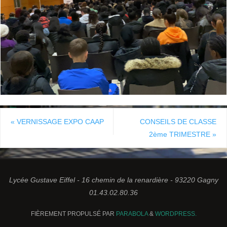
«
VERNISSAGE EXPO CAAP
CONSEILS DE CLASSE
2ème TRIMESTRE
»
Lycée Gustave Eiffel - 16 chemin de la renardière - 93220 Gagny
01.43.02.80.36
FIÈREMENT PROPULSÉ PAR
PARABOLA
&
WORDPRESS.