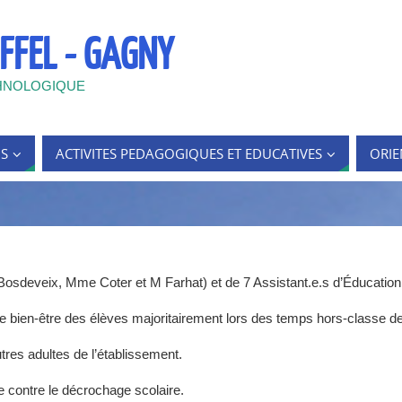
FFEL - GAGNY
HNOLOGIQUE
S
ACTIVITES PEDAGOGIQUES ET EDUCATIVES
ORIE
deveix, Mme Coter et M Farhat) et de 7 Assistant.e.s d’Éducation (
 le bien-être des élèves majoritairement lors des temps hors-classe de
utres adultes de l’établissement.
tte contre le décrochage scolaire.