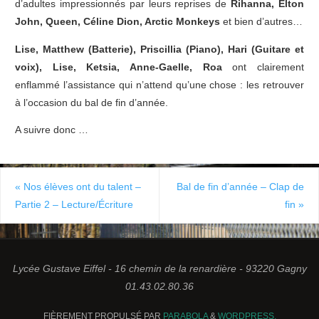
d’adultes impressionnés par leurs reprises de
Rihanna, Elton
John, Queen, Céline Dion, Arctic Monkeys
et bien d’autres…
Lise, Matthew (Batterie), Priscillia (Piano), Hari (Guitare et
voix), Lise, Ketsia, Anne-Gaelle, Roa
ont clairement
enflammé l’assistance qui n’attend qu’une chose : les retrouver
à l’occasion du bal de fin d’année.
A suivre donc …
«
Nos élèves ont du talent –
Bal de fin d’année – Clap de
Partie 2 – Lecture/Écriture
fin
»
Lycée Gustave Eiffel - 16 chemin de la renardière - 93220 Gagny
01.43.02.80.36
FIÈREMENT PROPULSÉ PAR
PARABOLA
&
WORDPRESS.