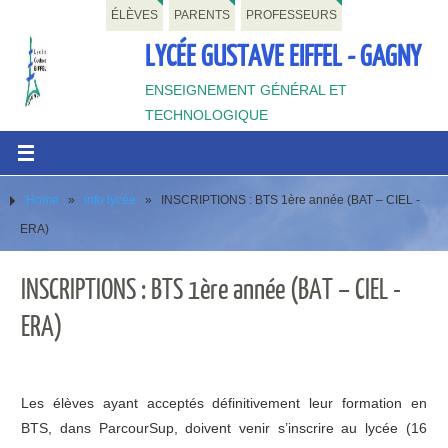
ÉLÈVES
PARENTS
PROFESSEURS
LYCÉE GUSTAVE EIFFEL - GAGNY
ENSEIGNEMENT GÉNÉRAL ET
TECHNOLOGIQUE
Home
»
info lycée
»
INSCRIPTIONS : BTS 1ère année (BAT – CIEL -
ERA)
INSCRIPTIONS : BTS 1ère année (BAT – CIEL -
ERA)
Les élèves ayant acceptés définitivement leur formation en
BTS, dans ParcourSup, doivent venir s’inscrire au lycée (16